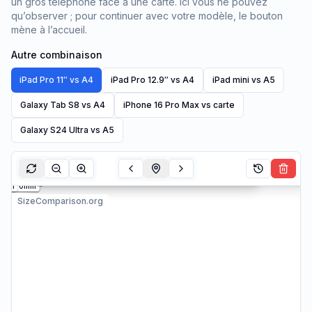
un gros téléphone face à une carte. Ici vous ne pouvez
qu’observer ; pour continuer avec votre modèle, le bouton
mène à l’accueil.
Autre combinaison
iPad Pro 11″ vs A4
iPad Pro 12.9″ vs A4
iPad mini vs A5
Galaxy Tab S8 vs A4
iPhone 16 Pro Max vs carte
Galaxy S24 Ultra vs A5
m
mm
mm
mm
mm
0mm
0mm
0mm
0mm
0mm
0mm
0mm
0mm
0mm
0mm
200mm
220mm
260mm
280mm
240mm
100mm
120mm
160mm
180mm
140mm
20mm
60mm
80mm
40mm
0mm
SizeComparison.org