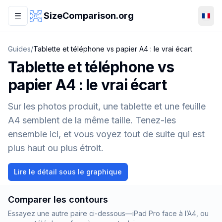
Aller au contenu principal
SizeComparison.org
Guides
/
Tablette et téléphone vs papier A4 : le vrai écart
Tablette et téléphone vs
A4
0°
A4
papier A4 : le vrai écart
29.7 cm
×
21 cm
Sur les photos produit, une tablette et une feuille
iPad Pro 11 (2024)
A4 semblent de la même taille. Tenez-les
iPad Pro 11 (2024)
25 cm
×
17.8 cm
ensemble ici, et vous voyez tout de suite qui est
plus haut ou plus étroit.
Lire le détail sous le graphique
Comparer les contours
Essayez une autre paire ci-dessous—iPad Pro face à l’A4, ou