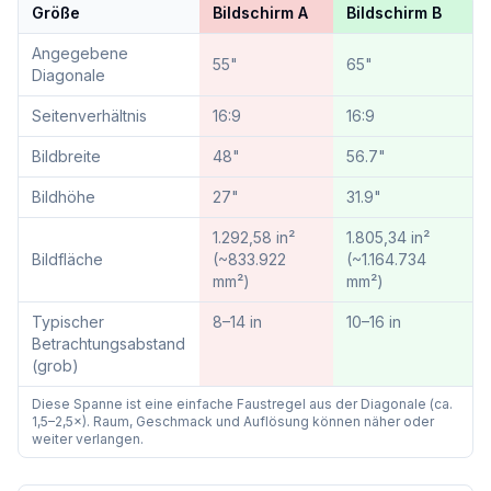
Größe
Bildschirm A
Bildschirm B
Angegebene
55"
65"
Diagonale
Seitenverhältnis
16
:
9
16
:
9
Bildbreite
48"
56.7"
Bildhöhe
27"
31.9"
1.292,58 in²
1.805,34 in²
Bildfläche
(~833.922
(~1.164.734
mm²)
mm²)
Typischer
8–14 in
10–16 in
Betrachtungsabstand
(grob)
Diese Spanne ist eine einfache Faustregel aus der Diagonale (ca.
1,5–2,5×). Raum, Geschmack und Auflösung können näher oder
weiter verlangen.