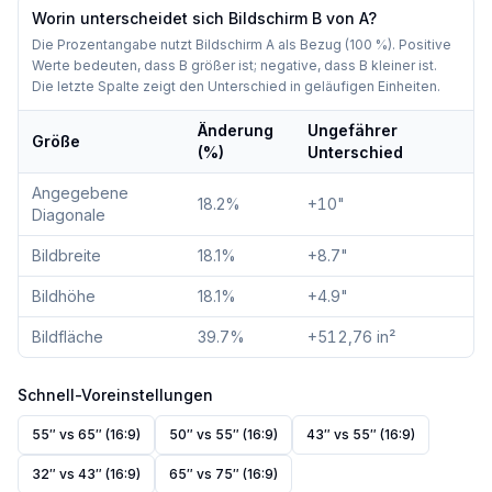
Worin unterscheidet sich Bildschirm B von A?
Die Prozentangabe nutzt Bildschirm A als Bezug (100 %). Positive
Werte bedeuten, dass B größer ist; negative, dass B kleiner ist.
Die letzte Spalte zeigt den Unterschied in geläufigen Einheiten.
Änderung
Ungefährer
Größe
(%)
Unterschied
Angegebene
18.2
%
+10"
Diagonale
Bildbreite
18.1
%
+8.7"
Bildhöhe
18.1
%
+4.9"
Bildfläche
39.7
%
+512,76 in²
Schnell-Voreinstellungen
55″ vs 65″ (16:9)
50″ vs 55″ (16:9)
43″ vs 55″ (16:9)
32″ vs 43″ (16:9)
65″ vs 75″ (16:9)